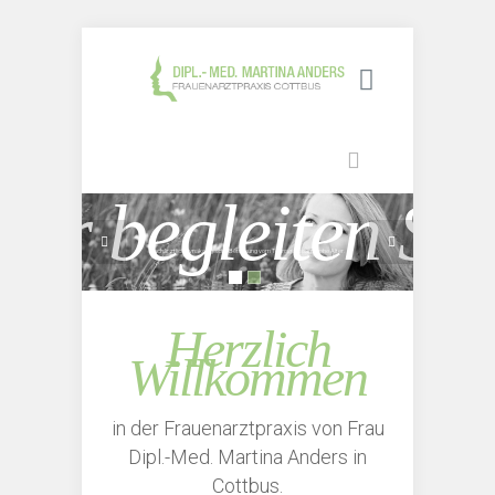
Wir begleiten Sie
Fachärztlich gynäkologische Betreuung vom Teenager bis ins hohe Alter.
Herzlich
Willkommen
in der Frauenarztpraxis von Frau
Dipl.-Med. Martina Anders in
Cottbus.